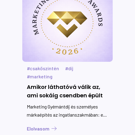
csakőszintén
díj
marketing
Amikor láthatóvá válik az,
ami sokáig csendben épült
Marketing Gyémántdíj és személyes
márkaépítés az ingatlanszakmában: egy
személyes történet arról, hogyan válik a
Elolvasom
bizalom, a stratégia és a hiteles jelenlét