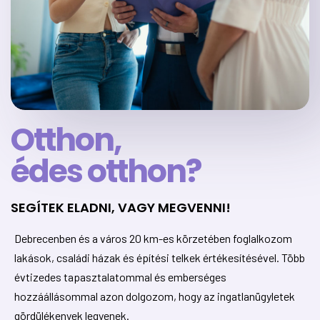
Otthon,
édes otthon?
SEGÍTEK ELADNI, VAGY MEGVENNI!
Debrecenben és a város 20 km-es körzetében foglalkozom
lakások, családi házak és építési telkek értékesítésével. Több
évtizedes tapasztalatommal és emberséges
hozzáállásommal azon dolgozom, hogy az ingatlanügyletek
gördülékenyek legyenek.