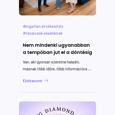
ingatlan értékesítés
tanácsok eladóknak
Nem mindenki ugyanabban
a tempóban jut el a döntésig
Van, aki gyorsan szeretne haladni,
másnak több időre, több információra és
több beszélgetésre van szüksége. A
Elolvasom
lényeg, hogy az értékesítés ritmusa
mindig igazodjon ahhoz, ahogyan az
eladó biztonságosan és nyugodtan tud
dönteni.