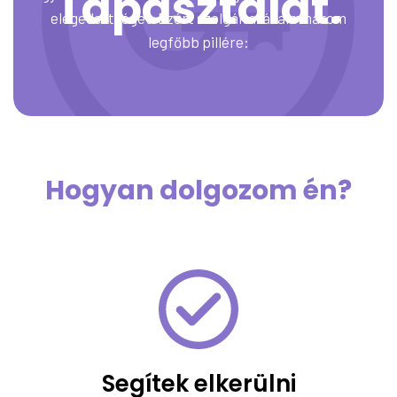
Tapasztalat.
elégedettséget. Ezért szolgáltatásaim három
legfőbb pillére:
Hogyan dolgozom én?
Segítek elkerülni