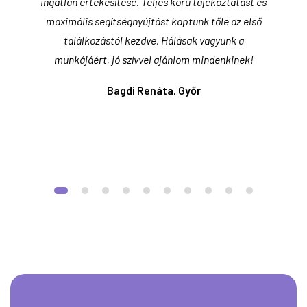
a,
ingatlan értékesítése. Teljes körű tájékoztatást és
leg
den
maximális segítségnyújtást kaptunk tőle az első
találkozástól kezdve. Hálásak vagyunk a
munkájáért, jó szívvel ajánlom mindenkinek!
ecen
Bagdi Renáta, Győr