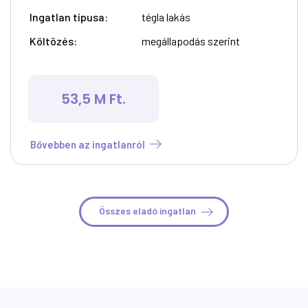
Ingatlan típusa:
tégla lakás
Költözés:
megállapodás szerint
53,5 M Ft.
Bővebben az ingatlanról
Összes eladó ingatlan