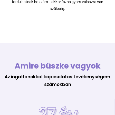
fordulhatnak hozzám – akkor is, ha gyors válaszra van
szükség.
Amire büszke vagyok
Az ingatlanokkal kapcsolatos tevékenységem
számokban
27
év