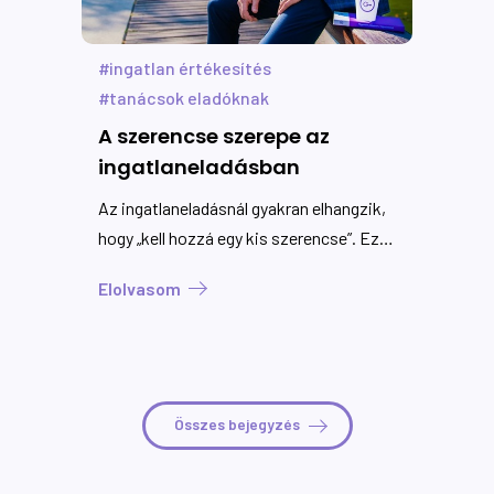
ingatlan értékesítés
tanácsok eladóknak
A szerencse szerepe az
ingatlaneladásban
Az ingatlaneladásnál gyakran elhangzik,
hogy „kell hozzá egy kis szerencse”. Ez
elsőre teljesen érthető gondolat, hiszen
Elolvasom
kívülről sokszor úgy tűnhet, mintha
minden azon múlna, ki botlik bele a
hirdetésbe.
Összes bejegyzés