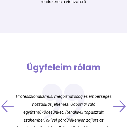
rendszeres a visszatérő
Ügyfeleim rólam
al
Professzionalizmus, megbízhatóság és emberséges
den
hozzáállás jellemezi Gáborral való
együttműködésünket. Rendkívül tapasztalt
a
dást
szakember, akivel gördülékenyen zajlott az
k