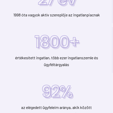
1998 óta vagyok aktív szereplője az ingatlanpiacnak
1800
+
értékesített ingatlan, több ezer ingatlanszemle és
ügyféltárgyalás
98
%
az elégedett ügyfeleim aránya, akik között