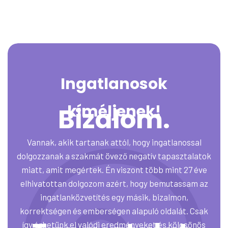
Ingatlanosok
kíméljenek!
Bizalom.
Vannak, akik tartanak attól, hogy ingatlanossal
dolgozzanak a szakmát övező negatív tapasztalatok
miatt, amit megértek. Én viszont több mint 27 éve
elhivatottan dolgozom azért, hogy bemutassam az
ingatlanközvetítés egy másik, bizalmon,
korrektségen és emberségen alapuló oldalát. Csak
így érhetünk el valódi eredményeket és kölcsönös