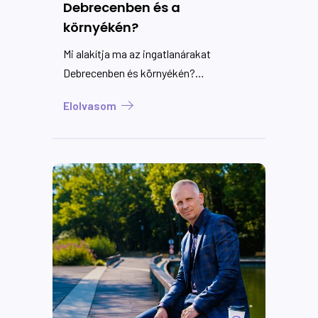
Debrecenben és a
környékén?
Mi alakítja ma az ingatlanárakat
Debrecenben és környékén?
Lakástípusok, városrészek,
Elolvasom
agglomeráció és vevői szokások egy
helyi szakértő szemével.