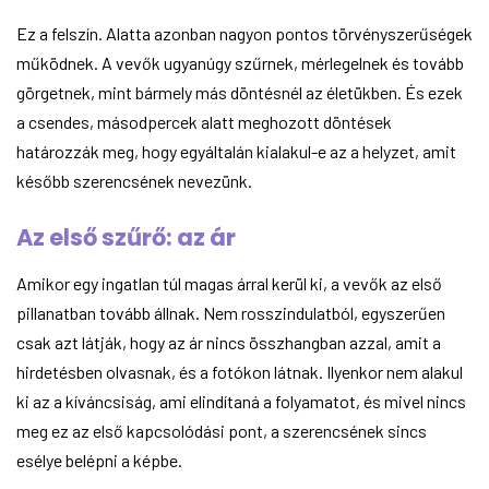
Ez a felszín. Alatta azonban nagyon pontos törvényszerűségek
működnek. A vevők ugyanúgy szűrnek, mérlegelnek és tovább
görgetnek, mint bármely más döntésnél az életükben. És ezek
a csendes, másodpercek alatt meghozott döntések
határozzák meg, hogy egyáltalán kialakul-e az a helyzet, amit
később szerencsének nevezünk.
Az első szűrő: az ár
Amikor egy ingatlan túl magas árral kerül ki, a vevők az első
pillanatban tovább állnak. Nem rosszindulatból, egyszerűen
csak azt látják, hogy az ár nincs összhangban azzal, amit a
hirdetésben olvasnak, és a fotókon látnak. Ilyenkor nem alakul
ki az a kíváncsiság, ami elindítaná a folyamatot, és mivel nincs
meg ez az első kapcsolódási pont, a szerencsének sincs
esélye belépni a képbe.