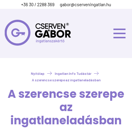
+36 30 / 2288 369
gabor@cserveningatlan.hu
Nyitólap
Ingatlan Info Tudástár
A szerencse szerepe az ingatlaneladásban
A szerencse szerepe
az
ingatlaneladásban