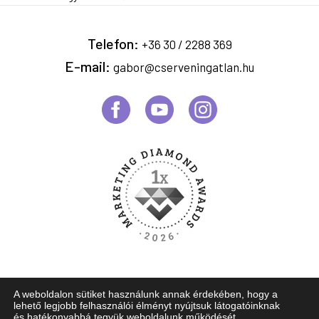
Telefon:
+36 30 / 2288 369
E-mail:
gabor@cserveningatlan.hu
A weboldalon sütiket használunk annak érdekében, hogy a
© Copyright 2026.
Cserven Gábor. Minden jog fenntartva!
lehető legjobb felhasználói élményt nyújtsuk látogatóinknak
és hatékonyabbá tegyük weboldalunk működését.