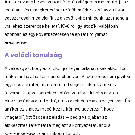
Amikor az ár a helyén van, a hirdetés világosan megmutatja az
ingatlant, és a megkeresésekre időben érkezik válasz, akkor
egyszer csak megjelenik az a vevő, akire mindenki azt mondja:
„na, ehez szerencse kellett”. Kívülről így látszik. Valójában
azonban ez egy következetesen felépített folyamat
eredménye.
A valódi tanulság
A valóság az, hogy ez a jókor jó helyen pillanat csak akkor tud
működni, ha a háttér már rendben van. A szerencse nem javít ki
egy rossz stratégiát, és nem tud segíteni akkor, amikor a
folyamat alapvetően nincs jól összerakva. Inkább egy kis
plusz, ami akkor tud hatni, amikor minden más a helyén van. És
amikor ez a plusz megérkezik, könnyű úgy érezni, hogy
„magától” jött össze az eladás — pedig valójában az
előkészítés teremtette meg azt a környezetet, ahol a
szerencse egyáltalán működni tudott.