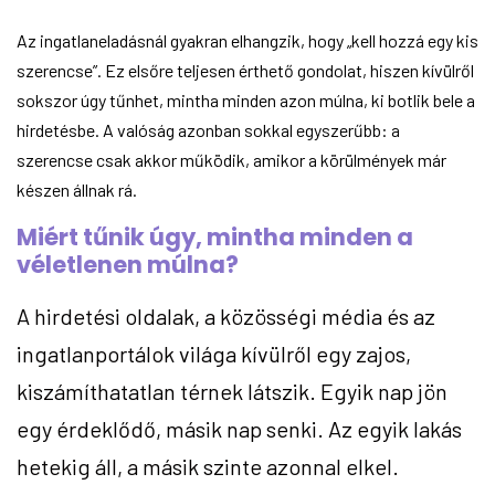
Az ingatlaneladásnál gyakran elhangzik, hogy „kell hozzá egy kis
szerencse”. Ez elsőre teljesen érthető gondolat, hiszen kívülről
sokszor úgy tűnhet, mintha minden azon múlna, ki botlik bele a
hirdetésbe. A valóság azonban sokkal egyszerűbb: a
szerencse csak akkor működik, amikor a körülmények már
készen állnak rá.
Miért tűnik úgy, mintha minden a
véletlenen múlna?
A hirdetési oldalak, a közösségi média és az
ingatlanportálok világa kívülről egy zajos,
kiszámíthatatlan térnek látszik. Egyik nap jön
egy érdeklődő, másik nap senki. Az egyik lakás
hetekig áll, a másik szinte azonnal elkel.