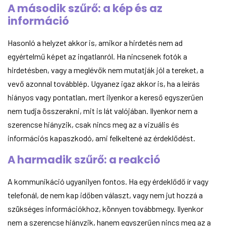
A második szűrő: a kép és az
információ
Hasonló a helyzet akkor is, amikor a hirdetés nem ad
egyértelmű képet az ingatlanról. Ha nincsenek fotók a
hirdetésben, vagy a meglévők nem mutatják jól a tereket, a
vevő azonnal továbblép. Ugyanez igaz akkor is, ha a leírás
hiányos vagy pontatlan, mert ilyenkor a kereső egyszerűen
nem tudja összerakni, mit is lát valójában. Ilyenkor nem a
szerencse hiányzik, csak nincs meg az a vizuális és
információs kapaszkodó, ami felkeltené az érdeklődést.
A harmadik szűrő: a reakció
A kommunikáció ugyanilyen fontos. Ha egy érdeklődő ír vagy
telefonál, de nem kap időben választ, vagy nem jut hozzá a
szükséges információkhoz, könnyen továbbmegy. Ilyenkor
nem a szerencse hiányzik, hanem egyszerűen nincs meg az a