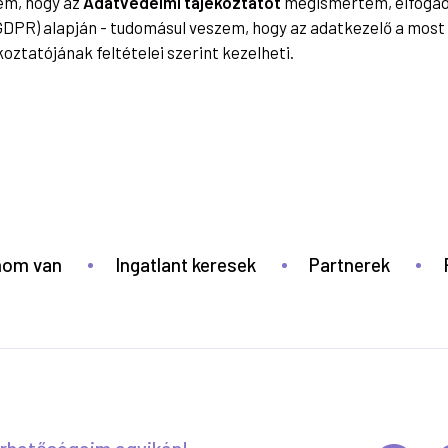
tem, hogy az
Adatvédelmi tájékoztatót
megismertem, elfogadt
GDPR) alapján - tudomásul veszem, hogy az adatkezelő a mo
oztatójának feltételei szerint kezelheti.
anom van
Ingatlant keresek
Partnerek
érhetőségeim egyikén!