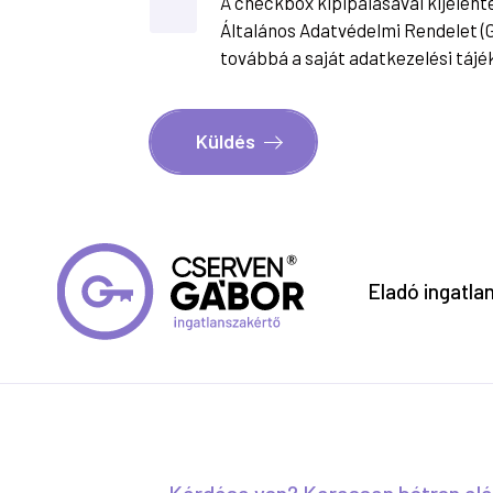
A checkbox kipipálásával kijelen
Általános Adatvédelmi Rendelet (
továbbá a saját adatkezelési tájék
Küldés
Eladó ingatl
Kérdése van? Keressen bátran el