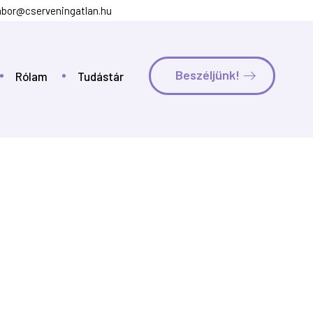
bor@cserveningatlan.hu
Beszéljünk!
Rólam
Tudástár