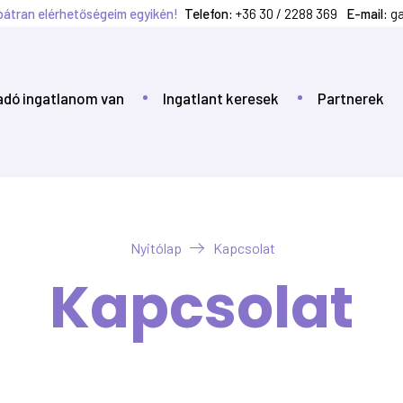
átran elérhetőségeim egyikén!
Telefon:
+36 30 / 2288 369
E-mail:
ga
adó ingatlanom van
Ingatlant keresek
Partnerek
Nyitólap
Kapcsolat
Kapcsolat