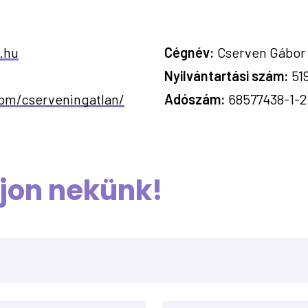
.hu
Cégnév:
Cserven Gábor 
Nyilvántartási szám
:
51
om/cserveningatlan/
Adószám:
68577438-1-2
rjon nekünk!