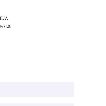
E.V.
947138