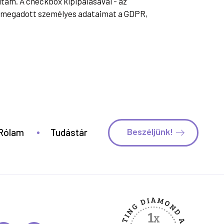
am. A checkbox kipipálásával - az
st megadott személyes adataimat a GDPR,
Beszéljünk!
Rólam
Tudástár