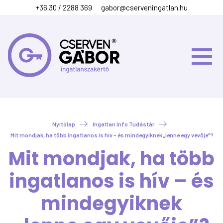
+36 30 / 2288 369
gabor@cserveningatlan.hu
Nyitólap
Ingatlan Info Tudástár
Mit mondjak, ha több ingatlanos is hív – és mindegyiknek „lenne egy vevője”?
Mit mondjak, ha több
ingatlanos is hív – és
mindegyiknek