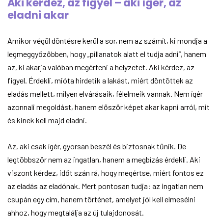
Aki kérdez, az figyel – aki ígér, az
eladni akar
Amikor végül döntésre kerül a sor, nem az számít, ki mondja a
legmeggyőzőbben, hogy „pillanatok alatt el tudja adni”, hanem
az, ki akarja valóban megérteni a helyzetet. Aki kérdez, az
figyel. Érdekli, mióta hirdetik a lakást, miért döntöttek az
eladás mellett, milyen elvárásaik, félelmeik vannak. Nem ígér
azonnali megoldást, hanem először képet akar kapni arról, mit
és kinek kell majd eladni.
Az, aki csak ígér, gyorsan beszél és biztosnak tűnik. De
legtöbbször nem az ingatlan, hanem a megbízás érdekli. Aki
viszont kérdez, időt szán rá, hogy megértse, miért fontos ez
az eladás az eladónak. Mert pontosan tudja: az ingatlan nem
csupán egy cím, hanem történet, amelyet jól kell elmesélni
ahhoz, hogy megtalálja az új tulajdonosát.