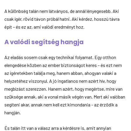
A különbség talán nem látványos, de annál lényegesebb. Aki
csak ígér, rövid távon próbál hatni. Aki kérdez, hosszú távra
épít – és ez az, ami valódi eredményt hoz.
A valódi segítség hangja
Az eladás sosem csak egy technikai folyamat. Egy otthon
elengedése közben az ember biztonságot keres – és ezt nem
az ígéretekben találja meg, hanem abban, ahogyan valaki a
helyzetéhez viszonyul. A jó ingatlanos nem azért hív, hogy
megbízást szerezzen. Hanem azért, hogy megértse, mire van
szüksége annak, aki a vonal másik végén van. Mert aki valóban
segíteni akar, annak nem kell ezt kimondania – az érződik a
hangján.
És talán itt van a válasz arra a kérdésre is, amit annyian