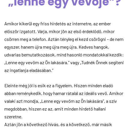
„lenne egy vevője”?
Amikor kikerül egy friss hirdetés az internetre, az ember
először izgatott. Várja, mikor jön az első érdeklődő, mikor
csörren meg a telefon. Aztán tényleg el kezd csörögni – de nem
egyszer, hanem újra meg újra meg újra. Kedves hangok,
udvarias bemutatkozások, mind hasonló mondatokkal kezdik:
„Lenne egy vevőm az Ön lakására.” vagy „Tudnék Önnek segíteni
az ingatlanja eladásában.”
Eleinte még jól is esik ez a figyelem. Hiszen minden eladó
abban reménykedik, hogy hamar rátalál az ideális vevő. Amikor
valaki azt mondja, „Lenne egy vevőm az Ön lakására”, a szív
megdobban, hiszen ez az, amit minden hirdető hallani
szeretne.
Aztán jön a következő hívás, és a következő, már másik