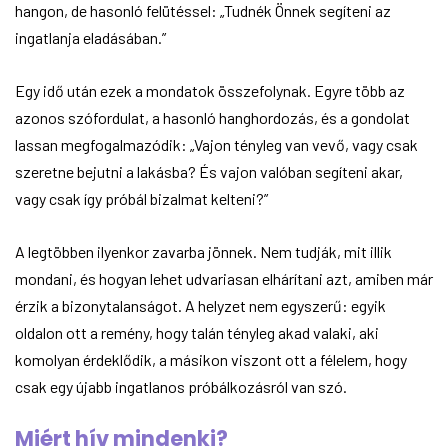
hangon, de hasonló felütéssel: „Tudnék Önnek segíteni az
ingatlanja eladásában.”
Egy idő után ezek a mondatok összefolynak. Egyre több az
azonos szófordulat, a hasonló hanghordozás, és a gondolat
lassan megfogalmazódik: „Vajon tényleg van vevő, vagy csak
szeretne bejutni a lakásba? És vajon valóban segíteni akar,
vagy csak így próbál bizalmat kelteni?”
A legtöbben ilyenkor zavarba jönnek. Nem tudják, mit illik
mondani, és hogyan lehet udvariasan elhárítani azt, amiben már
érzik a bizonytalanságot. A helyzet nem egyszerű: egyik
oldalon ott a remény, hogy talán tényleg akad valaki, aki
komolyan érdeklődik, a másikon viszont ott a félelem, hogy
csak egy újabb ingatlanos próbálkozásról van szó.
Miért hív mindenki?