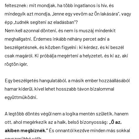
feltesznek: mit mondjak, ha több ingatlanos is hív, és
mindegyik azt mondja, „lenne egy vevőm az Ön lakására”, vagy
épp „tudnék segíteni az eladásban”?
Nem kell azonnal dönteni, és nem is muszáj mindenkit
meghallgatni. Érdemes inkább néhány percet adni a
beszélgetésnek, és közben figyelni: ki kérdez, és ki beszél
csak magáról. Ki próbálja megérteni a helyzetet, és ki az, aki
rögtön ígér.
Egy beszélgetés hangulatából, a másik ember hozzáállásából
hamar kiderül, kivel lehet hosszabb távon bizalommal
együttműködni.
A legtöbb döntés végül nem a logika mentén születik, hanem
ott, ahol megérkezik az a halk, belső bizonyosság:
„Ő az,
akiben megbíznék.”
És onnantól kezdve minden más sokkal
egyszerűbbé válik.