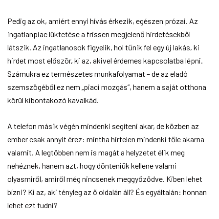
Pedig az ok, amiért ennyi hívás érkezik, egészen prózai. Az
ingatlanpiac lüktetése a frissen megjelenő hirdetésekből
látszik. Az ingatlanosok figyelik, hol tűnik fel egy új lakás, ki
hirdet most először, ki az, akivel érdemes kapcsolatba lépni.
Számukra ez természetes munkafolyamat – de az eladó
szemszögéből ez nem „piaci mozgás”, hanem a saját otthona
körül kibontakozó kavalkád.
A telefon másik végén mindenki segíteni akar, de közben az
ember csak annyit érez: mintha hirtelen mindenki tőle akarna
valamit. A legtöbben nem is magát a helyzetet élik meg
nehéznek, hanem azt, hogy dönteniük kellene valami
olyasmiről, amiről még nincsenek meggyőződve. Kiben lehet
bízni? Ki az, aki tényleg az ő oldalán áll? És egyáltalán: honnan
lehet ezt tudni?