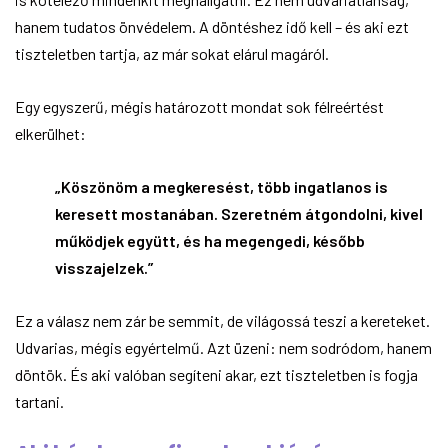
hanem tudatos önvédelem. A döntéshez idő kell – és aki ezt
tiszteletben tartja, az már sokat elárul magáról.
Egy egyszerű, mégis határozott mondat sok félreértést
elkerülhet:
„Köszönöm a megkeresést, több ingatlanos is
keresett mostanában. Szeretném átgondolni, kivel
működjek együtt, és ha megengedi, később
visszajelzek.”
Ez a válasz nem zár be semmit, de világossá teszi a kereteket.
Udvarias, mégis egyértelmű. Azt üzeni: nem sodródom, hanem
döntök. És aki valóban segíteni akar, ezt tiszteletben is fogja
tartani.