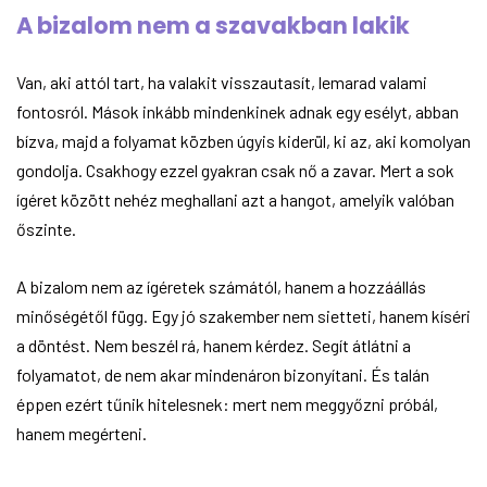
A bizalom nem a szavakban lakik
Van, aki attól tart, ha valakit visszautasít, lemarad valami
fontosról. Mások inkább mindenkinek adnak egy esélyt, abban
bízva, majd a folyamat közben úgyis kiderül, ki az, aki komolyan
gondolja. Csakhogy ezzel gyakran csak nő a zavar. Mert a sok
ígéret között nehéz meghallani azt a hangot, amelyik valóban
őszinte.
A bizalom nem az ígéretek számától, hanem a hozzáállás
minőségétől függ. Egy jó szakember nem sietteti, hanem kíséri
a döntést. Nem beszél rá, hanem kérdez. Segít átlátni a
folyamatot, de nem akar mindenáron bizonyítani. És talán
éppen ezért tűnik hitelesnek: mert nem meggyőzni próbál,
hanem megérteni.