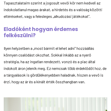
Tapasztalataim szerint a jogosult vevői kör nem kedveli az
indokolatlanul magas árakat, a hirdetés és a valóság közötti
eltéréseket, vagy a felesleges „alkudozási játékokat”.
Eladóként hogyan érdemes
felkészülni?
Ilyen helyzetben a „most bármit el lehet adni” hozzáállás
könnyen csalódást okozhat. Sokkal inkább az a nyerő
stratégia, ha az ingatlan rendezett, vonzó és a piac által
indokolt áron jelenik meg. Ez nemcsak több érdeklődőt hoz, de
a tárgyalások is gördülékenyebben haladnak, hiszen a vevő is
érzi, hogy az ár és a kínált érték összhangban van.