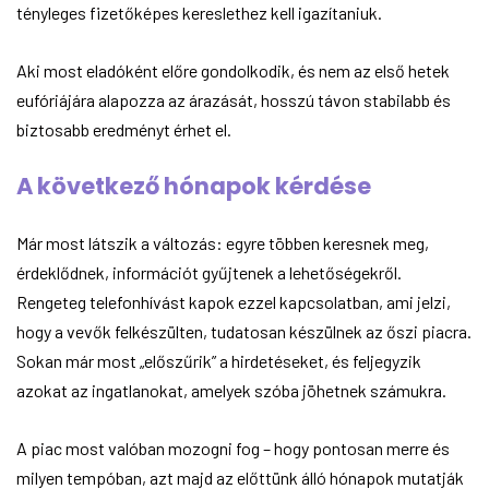
tényleges fizetőképes kereslethez kell igazítaniuk.
Aki most eladóként előre gondolkodik, és nem az első hetek
eufóriájára alapozza az árazását, hosszú távon stabilabb és
biztosabb eredményt érhet el.
A következő hónapok kérdése
Már most látszik a változás: egyre többen keresnek meg,
érdeklődnek, információt gyűjtenek a lehetőségekről.
Rengeteg telefonhívást kapok ezzel kapcsolatban, ami jelzi,
hogy a vevők felkészülten, tudatosan készülnek az őszi piacra.
Sokan már most „előszűrik” a hirdetéseket, és feljegyzik
azokat az ingatlanokat, amelyek szóba jöhetnek számukra.
A piac most valóban mozogni fog – hogy pontosan merre és
milyen tempóban, azt majd az előttünk álló hónapok mutatják