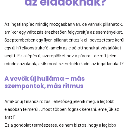
az eladóknak?
Az ingatlanpiac mindig mozgásban van, de vannak pillanatok,
amikor egy változás érezhetően felgyorsítja az eseményeket.
Szeptemberben egy ilyen pillanat érkezik el: bevezetésre kerül
egy új hitelkonstrukció, amely az első otthonukat vásárlókat
segíti. Ez a lépés új szereplőket hoz a piacra – de mit jelent
mindez azoknak, akik most szeretnék eladni az ingatlanukat?
A vevők új hulláma – más
szempontok, más ritmus
Amikor új finanszírozási lehetőség jelenik meg, a legtöbb
eladóban felmerül: „Most többen fognak keresni, emeljük az
árat!”
Ez a gondolat természetes, de nem biztos, hogy a legjobb