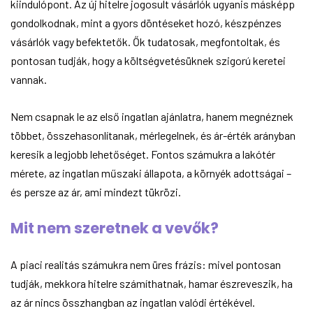
kiindulópont. Az új hitelre jogosult vásárlók ugyanis másképp
gondolkodnak, mint a gyors döntéseket hozó, készpénzes
vásárlók vagy befektetők. Ők tudatosak, megfontoltak, és
pontosan tudják, hogy a költségvetésüknek szigorú keretei
vannak.
Nem csapnak le az első ingatlan ajánlatra, hanem megnéznek
többet, összehasonlítanak, mérlegelnek, és ár-érték arányban
keresik a legjobb lehetőséget. Fontos számukra a lakótér
mérete, az ingatlan műszaki állapota, a környék adottságai –
és persze az ár, ami mindezt tükrözi.
Mit nem szeretnek a vevők?
A piaci realitás számukra nem üres frázis: mivel pontosan
tudják, mekkora hitelre számíthatnak, hamar észreveszik, ha
az ár nincs összhangban az ingatlan valódi értékével.