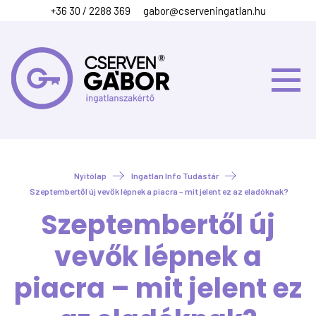
+36 30 / 2288 369
gabor@cserveningatlan.hu
Nyitólap
Ingatlan Info Tudástár
Szeptembertől új vevők lépnek a piacra – mit jelent ez az eladóknak?
Szeptembertől új
vevők lépnek a
piacra – mit jelent ez